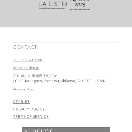
TEL.0761-41-7080
info@eaufeu.jp
石川県小松市観音下町口48
LO-48,Kanagaso,Komatsu,Ishikawa,923-0171,JAPAN
RECRUIT
PRIVACY POLICY
TERMS OF SERVICE